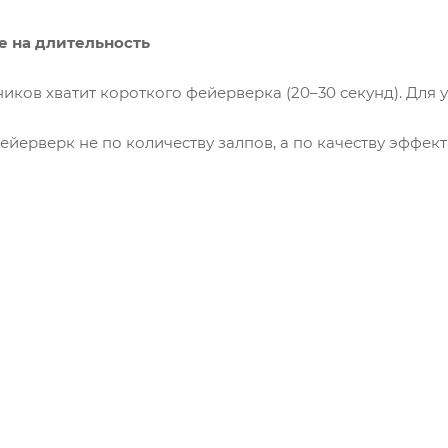
е на длительность
ков хватит короткого фейерверка (20–30 секунд). Для у
фейерверк не по количеству залпов, а по качеству эффек