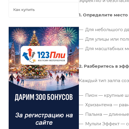
эффектно и безопасн
Как купить
1. Определите место
Для небольшого дво
Для улицы или поля
Для масштабных ме
2. Разберитесь в эф
Каждый тип залпа соз
Пион — крупные ш
Хризантема — рав
Пальма — длинные 
Мульти Эффект — с