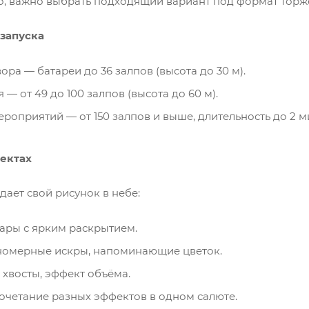
о, важно выбрать подходящий вариант под формат торже
 запуска
ра — батареи до 36 залпов (высота до 30 м).
 — от 49 до 100 залпов (высота до 60 м).
роприятий — от 150 залпов и выше, длительность до 2 м
фектах
дает свой рисунок в небе:
ары с ярким раскрытием.
номерные искры, напоминающие цветок.
хвосты, эффект объёма.
очетание разных эффектов в одном салюте.