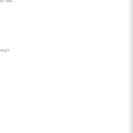
ства.
инут.