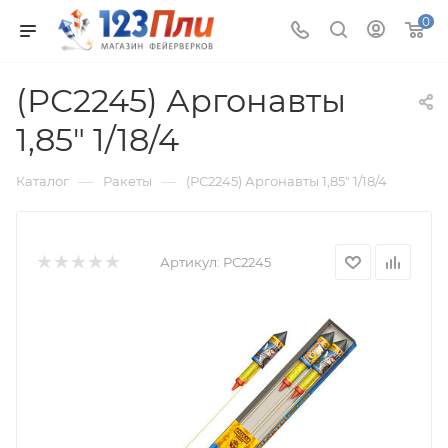
0
(РС2245) Аргонавты
1,85" 1/18/4
—
—
Каталог
Ракеты
(РС2245) Аргонавты 1,85" 1/18/4
Артикул:
РС2245