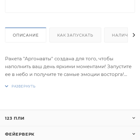
ОПИСАНИЕ
КАК ЗАПУСКАТЬ
НАЛИЧИЕ
Ракета "Аргонавты" создана для того, чтобы
наполнить ваш день яркими моментами! Запустите
ее в небо и получите те самые эмоции восторга!
Эффекты:
1. Сфера из серебряных форсов с красными огнями
на концах и белых мерцающих огней.
2. Сфера из синих огней и золотых форсов.
123 ПЛИ
3. Сфера из золотых форсов с искрами и множества
трещащих разлетающихся огоньков.
ФЕЙЕРВЕРК
4. Сфера из синих огней и множества трещащих