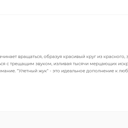
чинает вращаться, образуя красивый круг из красного, 
ться с трещащим звуком, изливая тысячи мерцающих искр
ание. "Улетный жук" - это идеальное дополнение к лю
ва и огненной красоты в вечерние развлечения.
 огня.