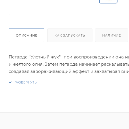
ОПИСАНИЕ
КАК ЗАПУСКАТЬ
НАЛИЧИЕ
Петарда "Улетный жук" -при воспроизведении она на
и желтого огня. Затем петарда начинает раскалыва
создавая завораживающий эффект и захватывая вним
празднику или мероприятию, добавляющее волшебст
Эффекты:
1. Крутится, образуя круг красного, зелёного, жёлтого
2. Рассыпается трещащими искрами.