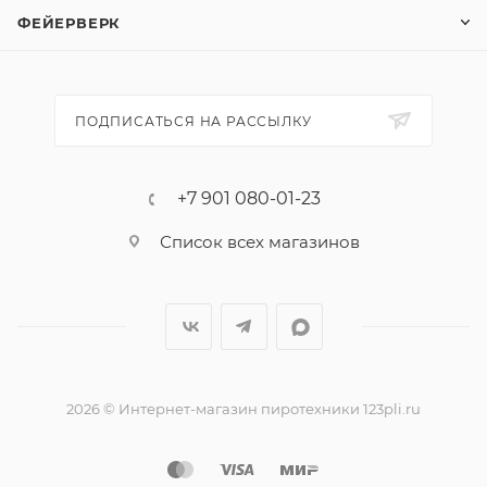
начиненной порохом палочки! "Команда корсара
ФЕЙЕРВЕРК
Моргана-1" по мощности соответствует петардам
"Корсар-1".
Эффекты:
ПОДПИСАТЬСЯ НА РАССЫЛКУ
1. Громкий хлопок.
+7 901 080-01-23
Список всех магазинов
2026 © Интернет-магазин пиротехники 123pli.ru