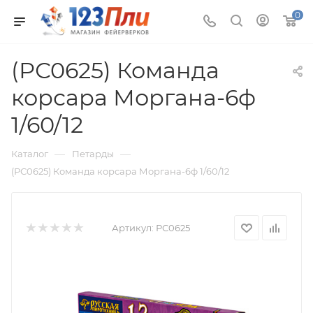
0
(РС0625) Команда
корсара Моргана-6ф
1/60/12
—
—
Каталог
Петарды
(РС0625) Команда корсара Моргана-6ф 1/60/12
Артикул:
РС0625