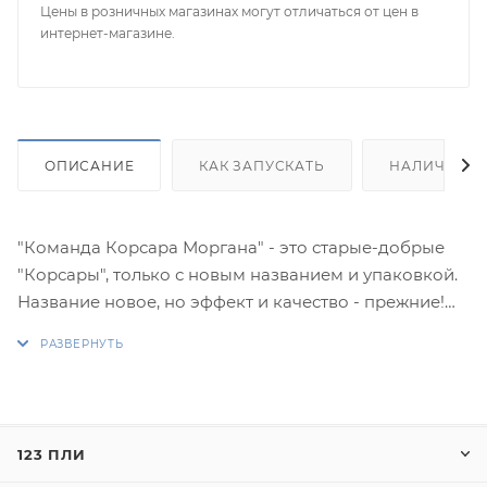
Цены в розничных магазинах могут отличаться от цен в
интернет-магазине.
ОПИСАНИЕ
КАК ЗАПУСКАТЬ
НАЛИЧИЕ
"Команда Корсара Моргана" - это старые-добрые
"Корсары", только с новым названием и упаковкой.
Название новое, но эффект и качество - прежние!
Превосходная продукция "Русской Пиротехники"
никогда не подведет, поэтому Вы можете смело
покупать эти петарды.
Они гарантируют удовольствие и прилив
123 ПЛИ
адреналина, который вызывает громкий "бабах"