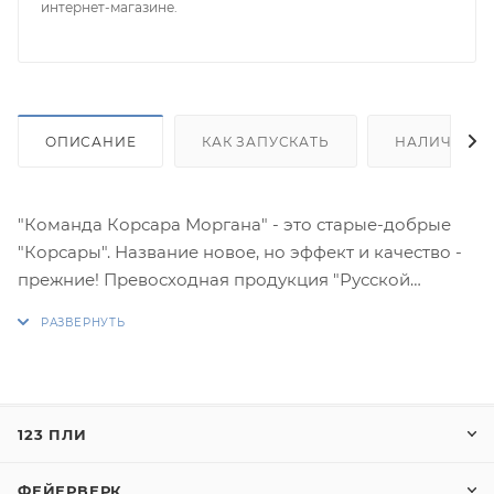
интернет-магазине.
ОПИСАНИЕ
КАК ЗАПУСКАТЬ
НАЛИЧИЕ
"Команда Корсара Моргана" - это старые-добрые
"Корсары". Название новое, но эффект и качество -
прежние! Превосходная продукция "Русской
Пиротехники" никогда не подведет, поэтому Вы
можете смело покупать эти петарды. Они
гарантируют удовольствие и прилив адреналина,
который вызывает громкий "бабах" начиненной
порохом палочки!
123 ПЛИ
Фасовка: упаковка (15 штук)
ФЕЙЕРВЕРК