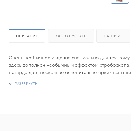
ОПИСАНИЕ
КАК ЗАПУСКАТЬ
НАЛИЧИЕ
Очень необычное изделие специально для тех, ком
здесь дополнен необычным эффектом стробоскопа. О
петарда дает несколько ослепительно ярких вспыше
примерно эквивалентны 4-5 "Корсару". В каждом пак
пластиковый мешочек. Новинка от "Русского Фейерв
Эффекты:
1. Стробы.
2. Хлопок.