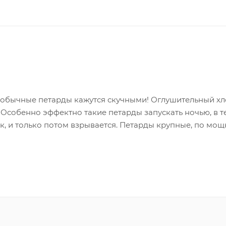
у обычные петарды кажутся скучными! Оглушительный х
собенно эффектно такие петарды запускать ночью, в т
к, и только потом взрывается. Петарды крупные, по мощ
етике - 6 петард. Петарды "Вспыш" очень удобно упаков
ерка".