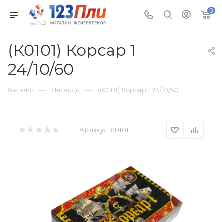
0
(К0101) Корсар 1
24/10/60
—
—
Каталог
Петарды
(К0101) Корсар 1 24/10/60
Артикул:
К0101