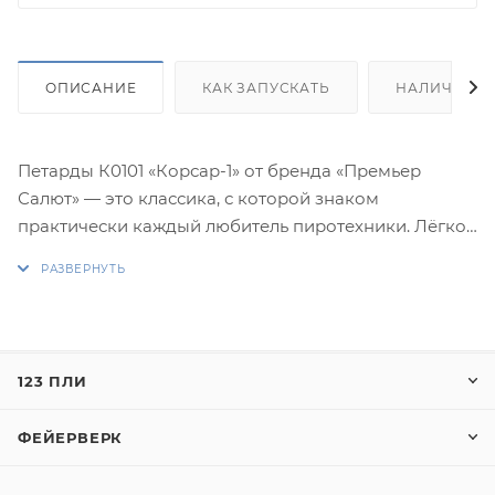
ОПИСАНИЕ
КАК ЗАПУСКАТЬ
НАЛИЧИЕ
Петарды К0101 «Корсар-1» от бренда «Премьер
Салют» — это классика, с которой знаком
практически каждый любитель пиротехники. Лёгкое
воспламенение о любую подходящую поверхность
и чёткий хлопок делают их удобными и простыми в
использовании. В пачке 60 штук — отличный
формат для больших компаний, мероприятий или
серийных запусков.
123 ПЛИ
Эти тёрочные петарды относятся к категории
ФЕЙЕРВЕРК
«шестидесяток»: небольшие, быстрые, лёгкие и при
этом достаточно выразительные для эффекта.